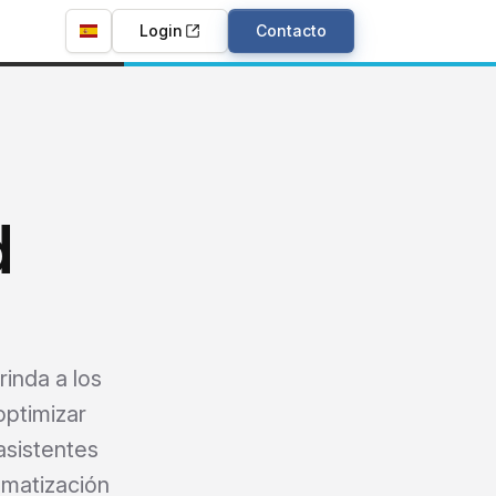
Login
Contacto
d
rinda a los
optimizar
asistentes
omatización