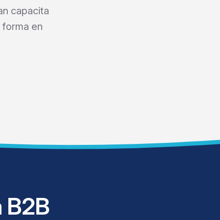
an capacita
a forma en
a B2B