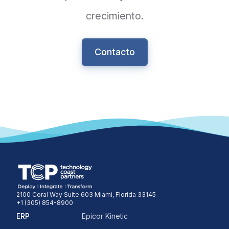
crecimiento.
Contacto
2100 Coral Way Suite 603 Miami, Florida 33145
+1 (305) 854-8900
ERP
Epicor Kinetic